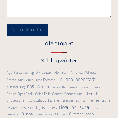
Nachricht senden
die "Top 3"
Schlagwörter
Akrobatik
Agentur pulsschlag
Alpinisten
American Wheels
Aurich Innenstadt
Ammerland
Auenkirche Pötzschau
BBS1 Aurich
Ausstellung
Berlin
Bildhauerei
Brexit
Bunker
Ellernfeld
Celtica Pipes Rock
Celtic Folk
Concert Connections
Familienzentrum
Entrauschen
Familie
Familientag
Europahaus
Flora und Fauna
Festival
Folk
Festival of Lights
Fitness
Fussball
Güterschuppen
Freihand
Geschichte
Glocken