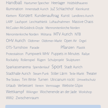
Handball
Heerlager
Haxtumer Speicher
Holzbildhauerei
Illumination
JuZ Schlachthof
Innenstadt Aurich
Kleinkunst
Konzert
Kundenauftrag
Kunst
Klettern
Landkreis Aurich
Massive Chaos
LARP
Laufsport
Leichtathletik
Luftaufnahmen
McCusker-McGoldrick-Doyle
Mennonitenkirche Norden
MTV Aurich
NTB
Menonitenkirche Norden
Militaria
OHV Aurich
Open Air
Oldtimer
Oldtimer-Markt
Orgel
Pflanzen
OTS-Turnshow
Parade
Plastik
Pumpwerk WHV
Puppets in Minutes
Protestaktion
Rallye
Rockabily
Rollenspiel
Rügen
Schulprojekt
Skulpturen
Sport
Sparkassenarena
Stadt Aurich
Spendenlauf
Stadthalle Aurich
Stiller Lärm
Theater
Steam Punk
Teile-Markt
Tim Write
Turnen
Ulricianum rockt
The Stokes
Umweltschutz
Urlaub
Verbessert
Website GSpix
Verein
Vernissage
Wettkampf
Wochenende an der Jade
Wikinger
Workshop
Zwischenraum
WW2