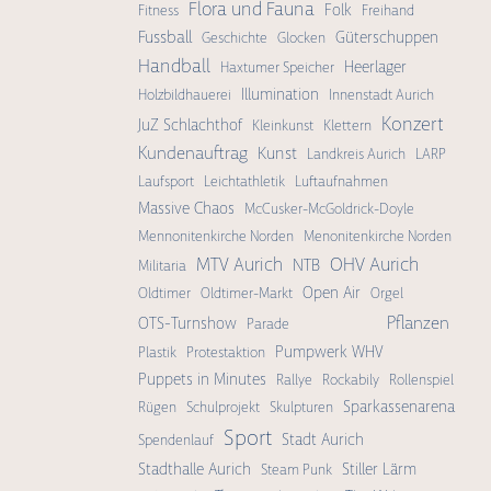
Flora und Fauna
Folk
Fitness
Freihand
Fussball
Güterschuppen
Geschichte
Glocken
Handball
Heerlager
Haxtumer Speicher
Illumination
Holzbildhauerei
Innenstadt Aurich
Konzert
JuZ Schlachthof
Kleinkunst
Klettern
Kundenauftrag
Kunst
Landkreis Aurich
LARP
Laufsport
Leichtathletik
Luftaufnahmen
Massive Chaos
McCusker-McGoldrick-Doyle
Mennonitenkirche Norden
Menonitenkirche Norden
OHV Aurich
MTV Aurich
NTB
Militaria
Open Air
Oldtimer
Oldtimer-Markt
Orgel
Pflanzen
OTS-Turnshow
Parade
Pumpwerk WHV
Plastik
Protestaktion
Puppets in Minutes
Rallye
Rockabily
Rollenspiel
Sparkassenarena
Rügen
Schulprojekt
Skulpturen
Sport
Stadt Aurich
Spendenlauf
Stadthalle Aurich
Stiller Lärm
Steam Punk