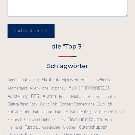
Nachricht senden
die "Top 3"
Schlagwörter
Akrobatik
Agentur pulsschlag
Alpinisten
American Wheels
Aurich Innenstadt
Ammerland
Auenkirche Pötzschau
BBS1 Aurich
Ausstellung
Berlin
Bildhauerei
Brexit
Bunker
Ellernfeld
Celtica Pipes Rock
Celtic Folk
Concert Connections
Familienzentrum
Entrauschen
Familie
Familientag
Europahaus
Flora und Fauna
Festival
Folk
Festival of Lights
Fitness
Fussball
Güterschuppen
Freihand
Geschichte
Glocken