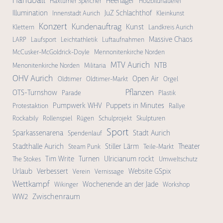
Handball
Heerlager
Haxtumer Speicher
Holzbildhauerei
Illumination
JuZ Schlachthof
Innenstadt Aurich
Kleinkunst
Konzert
Kundenauftrag
Kunst
Klettern
Landkreis Aurich
Massive Chaos
LARP
Laufsport
Leichtathletik
Luftaufnahmen
McCusker-McGoldrick-Doyle
Mennonitenkirche Norden
MTV Aurich
NTB
Menonitenkirche Norden
Militaria
OHV Aurich
Open Air
Oldtimer
Oldtimer-Markt
Orgel
Pflanzen
OTS-Turnshow
Parade
Plastik
Pumpwerk WHV
Puppets in Minutes
Protestaktion
Rallye
Rockabily
Rollenspiel
Rügen
Schulprojekt
Skulpturen
Sport
Sparkassenarena
Stadt Aurich
Spendenlauf
Stadthalle Aurich
Stiller Lärm
Theater
Steam Punk
Teile-Markt
Tim Write
Turnen
Ulricianum rockt
The Stokes
Umweltschutz
Urlaub
Verbessert
Website GSpix
Verein
Vernissage
Wettkampf
Wochenende an der Jade
Wikinger
Workshop
Zwischenraum
WW2