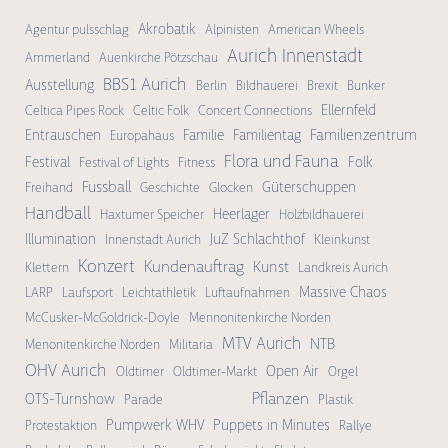
Akrobatik
Agentur pulsschlag
Alpinisten
American Wheels
Aurich Innenstadt
Ammerland
Auenkirche Pötzschau
BBS1 Aurich
Ausstellung
Berlin
Bildhauerei
Brexit
Bunker
Ellernfeld
Celtica Pipes Rock
Celtic Folk
Concert Connections
Familienzentrum
Entrauschen
Familie
Familientag
Europahaus
Flora und Fauna
Festival
Folk
Festival of Lights
Fitness
Fussball
Güterschuppen
Freihand
Geschichte
Glocken
Handball
Heerlager
Haxtumer Speicher
Holzbildhauerei
Illumination
JuZ Schlachthof
Innenstadt Aurich
Kleinkunst
Konzert
Kundenauftrag
Kunst
Klettern
Landkreis Aurich
Massive Chaos
LARP
Laufsport
Leichtathletik
Luftaufnahmen
McCusker-McGoldrick-Doyle
Mennonitenkirche Norden
MTV Aurich
NTB
Menonitenkirche Norden
Militaria
OHV Aurich
Open Air
Oldtimer
Oldtimer-Markt
Orgel
Pflanzen
OTS-Turnshow
Parade
Plastik
Pumpwerk WHV
Puppets in Minutes
Protestaktion
Rallye