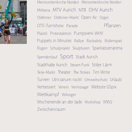
Mennonitenkirche Norden
Menonitenkirche Norden
OHV Aurich
MTV Aurich
NTB
Militaria
Open Air
Oldtimer
Oldtimer-Markt
Orgel
Pflanzen
OTS-Turnshow
Parade
Pumpwerk WHV
Plastik
Protestaktion
Puppets in Minutes
Rallye
Rockabily
Rollenspiel
Sparkassenarena
Rügen
Schulprojekt
Skulpturen
Sport
Stadt Aurich
Spendenlauf
Stadthalle Aurich
Stiller Lärm
Steam Punk
Theater
Tim Write
Teile-Markt
The Stokes
Turnen
Ulricianum rockt
Urlaub
Umweltschutz
Verbessert
Website GSpix
Verein
Vernissage
Wettkampf
Wikinger
Wochenende an der Jade
WW2
Workshop
Zwischenraum