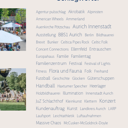
Akrobatik
Agentur pulsschlag
Alpinisten
American Wheels
Ammerland
Aurich Innenstadt
Auenkirche Pötzschau
BBS1 Aurich
Ausstellung
Berlin
Bildhauerei
Brexit
Bunker
Celtica Pipes Rock
Celtic Folk
Ellernfeld
Entrauschen
Concert Connections
Familie
Familientag
Europahaus
Familienzentrum
Festival
Festival of Lights
Flora und Fauna
Folk
Fitness
Freihand
Fussball
Güterschuppen
Geschichte
Glocken
Handball
Heerlager
Haxtumer Speicher
Illumination
Holzbildhauerei
Innenstadt Aurich
Konzert
JuZ Schlachthof
Kleinkunst
Klettern
Kundenauftrag
Kunst
Landkreis Aurich
LARP
Laufsport
Leichtathletik
Luftaufnahmen
Massive Chaos
McCusker-McGoldrick-Doyle