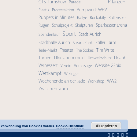
Pflanzen
OTS-Turnshow
Parade
Pumpwerk WHV
Plastik
Protestaktion
Puppets in Minutes
Rallye
Rockabily
Rollenspiel
Sparkassenarena
Rügen
Schulprojekt
Skulpturen
Sport
Stadt Aurich
Spendenlauf
Stadthalle Aurich
Stiller Lärm
Steam Punk
Theater
Tim Write
Teile-Markt
The Stokes
Turnen
Ulricianum rockt
Urlaub
Umweltschutz
Verbessert
Website GSpix
Verein
Vernissage
Wettkampf
Wikinger
Wochenende an der Jade
WW2
Workshop
Zwischenraum
Akzeptieren
ur Verwendung von Cookies voraus.
Cookie-Richtlinie