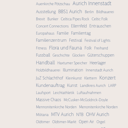
Aurich Innenstadt
Auenkirche Pötzschau
BBS1 Aurich
Ausstellung
Berlin
Bildhauerei
Brexit
Bunker
Celtica Pipes Rock
Celtic Folk
Ellernfeld
Entrauschen
Concert Connections
Familie
Familientag
Europahaus
Familienzentrum
Festival
Festival of Lights
Flora und Fauna
Folk
Fitness
Freihand
Fussball
Güterschuppen
Geschichte
Glocken
Handball
Heerlager
Haxtumer Speicher
Illumination
Holzbildhauerei
Innenstadt Aurich
Konzert
JuZ Schlachthof
Kleinkunst
Klettern
Kundenauftrag
Kunst
Landkreis Aurich
LARP
Laufsport
Leichtathletik
Luftaufnahmen
Massive Chaos
McCusker-McGoldrick-Doyle
Mennonitenkirche Norden
Menonitenkirche Norden
OHV Aurich
MTV Aurich
NTB
Militaria
Open Air
Oldtimer
Oldtimer-Markt
Orgel