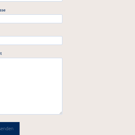
sse
t
 senden