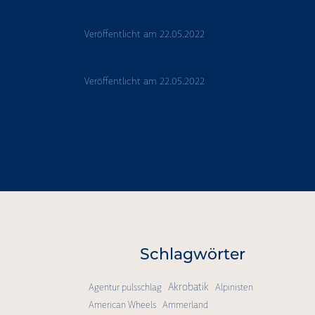
Veröffentlicht am
22.05.2022
Veröffentlicht am
22.05.2022
"
Schlagwörter
Akrobatik
Agentur pulsschlag
Alpinisten
American Wheels
Ammerland