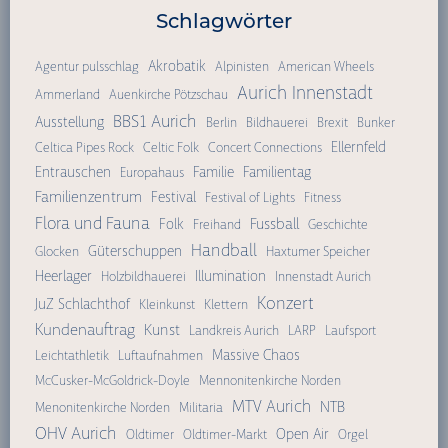
Schlagwörter
Akrobatik
Agentur pulsschlag
Alpinisten
American Wheels
Aurich Innenstadt
Ammerland
Auenkirche Pötzschau
BBS1 Aurich
Ausstellung
Berlin
Bildhauerei
Brexit
Bunker
Ellernfeld
Celtica Pipes Rock
Celtic Folk
Concert Connections
Entrauschen
Familie
Familientag
Europahaus
Familienzentrum
Festival
Festival of Lights
Fitness
Flora und Fauna
Fussball
Folk
Freihand
Geschichte
Handball
Güterschuppen
Glocken
Haxtumer Speicher
Heerlager
Illumination
Holzbildhauerei
Innenstadt Aurich
Konzert
JuZ Schlachthof
Kleinkunst
Klettern
Kundenauftrag
Kunst
Landkreis Aurich
LARP
Laufsport
Massive Chaos
Leichtathletik
Luftaufnahmen
McCusker-McGoldrick-Doyle
Mennonitenkirche Norden
MTV Aurich
NTB
Menonitenkirche Norden
Militaria
OHV Aurich
Open Air
Oldtimer
Oldtimer-Markt
Orgel