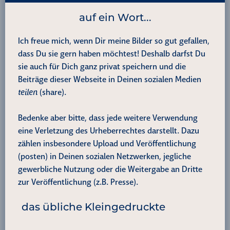
n
p
g
o
I
a
e
k
p
auf ein Wort...
e
k
n
m
s
r
t
Ich freue mich, wenn Dir meine Bilder so gut gefallen,
dass Du sie gern haben möchtest! Deshalb darfst Du
sie auch für Dich ganz privat speichern und die
Beiträge dieser Webseite in Deinen sozialen Medien
teilen
(share).
Bedenke aber bitte, dass jede weitere Verwendung
eine Verletzung des Urheberrechtes darstellt. Dazu
zählen insbesondere Upload und Veröffentlichung
(posten) in Deinen sozialen Netzwerken, jegliche
gewerbliche Nutzung oder die Weitergabe an Dritte
zur Veröffentlichung (z.B. Presse).
das übliche Kleingedruckte