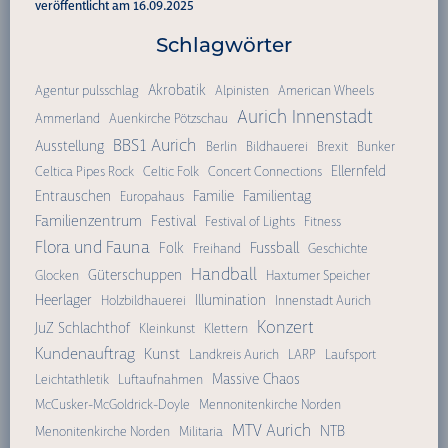
veröffentlicht am 16.09.2025
Schlagwörter
Akrobatik
Agentur pulsschlag
Alpinisten
American Wheels
Aurich Innenstadt
Ammerland
Auenkirche Pötzschau
BBS1 Aurich
Ausstellung
Berlin
Bildhauerei
Brexit
Bunker
Ellernfeld
Celtica Pipes Rock
Celtic Folk
Concert Connections
Entrauschen
Familie
Familientag
Europahaus
Familienzentrum
Festival
Festival of Lights
Fitness
Flora und Fauna
Fussball
Folk
Freihand
Geschichte
Handball
Güterschuppen
Glocken
Haxtumer Speicher
Heerlager
Illumination
Holzbildhauerei
Innenstadt Aurich
Konzert
JuZ Schlachthof
Kleinkunst
Klettern
Kundenauftrag
Kunst
Landkreis Aurich
LARP
Laufsport
Massive Chaos
Leichtathletik
Luftaufnahmen
McCusker-McGoldrick-Doyle
Mennonitenkirche Norden
MTV Aurich
NTB
Menonitenkirche Norden
Militaria