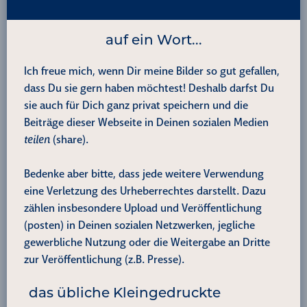
k
p
e
k
n
m
s
r
t
auf ein Wort...
Ich freue mich, wenn Dir meine Bilder so gut gefallen,
dass Du sie gern haben möchtest! Deshalb darfst Du
sie auch für Dich ganz privat speichern und die
Beiträge dieser Webseite in Deinen sozialen Medien
teilen
(share).
Bedenke aber bitte, dass jede weitere Verwendung
eine Verletzung des Urheberrechtes darstellt. Dazu
zählen insbesondere Upload und Veröffentlichung
(posten) in Deinen sozialen Netzwerken, jegliche
gewerbliche Nutzung oder die Weitergabe an Dritte
zur Veröffentlichung (z.B. Presse).
das übliche Kleingedruckte