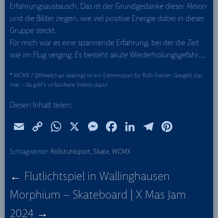
Erfahrungsaustausch. Das ist der Grundgedanke dieser Aktion
und die Bilder zeigen, wie viel positive Energie dabei in dieser
Gruppe steckt.
Für mich war es eine spannende Erfahrung, bei der die Zeit
wie im Flug verging. Es besteht akute Wiederholungsgefahr….
* WCMX / (Wheelchair skating) ist ein Extremsport für Rolli-Fahrer. Googelt das
mal – da gibt’s unfassbare Videos dazu!
Diesen Inhalt teilen:
E
C
W
X
M
F
L
T
P
m
o
h
e
a
i
e
i
Schlagwörter:
Rollstuhlsport
,
Skate
,
WCMX
a
p
a
s
c
n
l
n
i
y
t
s
e
k
e
t
Beitragsnavigation
← Flutlichtspiel in Wallinghausen
l
L
s
e
b
e
g
e
Morphium – Skateboard | X Mas Jam
i
A
n
o
d
r
r
2024 →
n
p
g
o
I
a
e