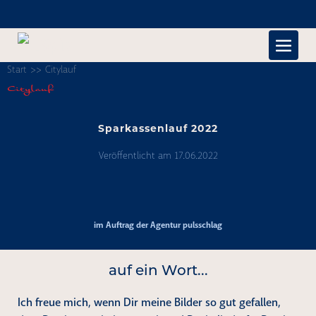
Zum
Inhalt
Men
springen
Start
>>
Citylauf
Schal
Citylauf
Sparkassenlauf 2022
Veröffentlicht am
17.06.2022
Sparkassenlauf
2022
im Auftrag der Agentur pulsschlag
auf ein Wort...
Ich freue mich, wenn Dir meine Bilder so gut gefallen,