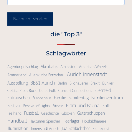
Nachricht senden
die "Top 3"
Schlagwörter
Akrobatik
Agentur pulsschlag
Alpinisten
American Wheels
Aurich Innenstadt
Ammerland
Auenkirche Pötzschau
BBS1 Aurich
Ausstellung
Berlin
Bildhauerei
Brexit
Bunker
Ellernfeld
Celtica Pipes Rock
Celtic Folk
Concert Connections
Familienzentrum
Entrauschen
Familie
Familientag
Europahaus
Flora und Fauna
Festival
Folk
Festival of Lights
Fitness
Fussball
Güterschuppen
Freihand
Geschichte
Glocken
Handball
Heerlager
Haxtumer Speicher
Holzbildhauerei
Illumination
JuZ Schlachthof
Innenstadt Aurich
Kleinkunst