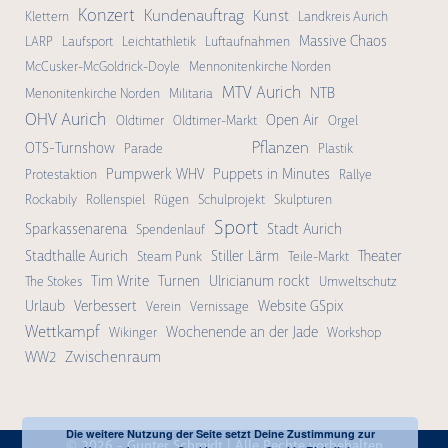
Konzert
Kundenauftrag
Kunst
Klettern
Landkreis Aurich
Massive Chaos
LARP
Laufsport
Leichtathletik
Luftaufnahmen
McCusker-McGoldrick-Doyle
Mennonitenkirche Norden
MTV Aurich
NTB
Menonitenkirche Norden
Militaria
OHV Aurich
Open Air
Oldtimer
Oldtimer-Markt
Orgel
Pflanzen
OTS-Turnshow
Parade
Plastik
Pumpwerk WHV
Puppets in Minutes
Protestaktion
Rallye
Rockabily
Rollenspiel
Rügen
Schulprojekt
Skulpturen
Sport
Sparkassenarena
Stadt Aurich
Spendenlauf
Stadthalle Aurich
Stiller Lärm
Theater
Steam Punk
Teile-Markt
Tim Write
Turnen
Ulricianum rockt
The Stokes
Umweltschutz
Urlaub
Verbessert
Website GSpix
Verein
Vernissage
Wettkampf
Wochenende an der Jade
Wikinger
Workshop
Zwischenraum
WW2
Die weitere Nutzung der Seite setzt Deine Zustimmung zur
© 2026 -
Gunter Schmidt
| Alle Rechte vorbehalten