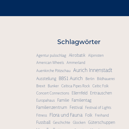
"
Schlagwörter
Akrobatik
Agentur pulsschlag
Alpinisten
American Wheels
Ammerland
Aurich Innenstadt
Auenkirche Pötzschau
BBS1 Aurich
Ausstellung
Berlin
Bildhauerei
Brexit
Bunker
Celtica Pipes Rock
Celtic Folk
Ellernfeld
Entrauschen
Concert Connections
Familie
Familientag
Europahaus
Familienzentrum
Festival
Festival of Lights
Flora und Fauna
Folk
Fitness
Freihand
Fussball
Güterschuppen
Geschichte
Glocken