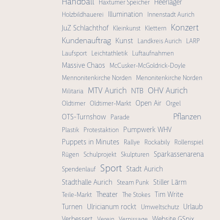
Handball
Heerlager
Haxtumer Speicher
Illumination
Holzbildhauerei
Innenstadt Aurich
Konzert
JuZ Schlachthof
Kleinkunst
Klettern
Kundenauftrag
Kunst
Landkreis Aurich
LARP
Laufsport
Leichtathletik
Luftaufnahmen
Massive Chaos
McCusker-McGoldrick-Doyle
Mennonitenkirche Norden
Menonitenkirche Norden
OHV Aurich
MTV Aurich
NTB
Militaria
Open Air
Oldtimer
Oldtimer-Markt
Orgel
Pflanzen
OTS-Turnshow
Parade
Pumpwerk WHV
Plastik
Protestaktion
Puppets in Minutes
Rallye
Rockabily
Rollenspiel
Sparkassenarena
Rügen
Schulprojekt
Skulpturen
Sport
Stadt Aurich
Spendenlauf
Stadthalle Aurich
Stiller Lärm
Steam Punk
Theater
Tim Write
Teile-Markt
The Stokes
Turnen
Ulricianum rockt
Urlaub
Umweltschutz
Verbessert
Website GSpix
Verein
Vernissage