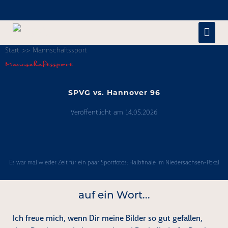
Zum
Inhalt
Men
springen
Start
>>
Mannschaftssport
Scha
Mannschaftssport
SPVG vs. Hannover 96
Veröffentlicht am
14.05.2026
SPVG
vs.
Es war mal wieder Zeit für ein paar Sportfotos: Halbfinale im Niedersachsen-Pokal
Hannover
96
auf ein Wort...
Ich freue mich, wenn Dir meine Bilder so gut gefallen,