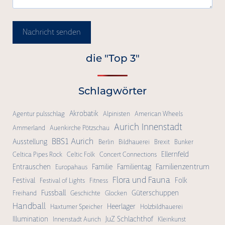
Nachricht senden
die "Top 3"
Schlagwörter
Akrobatik
Agentur pulsschlag
Alpinisten
American Wheels
Aurich Innenstadt
Ammerland
Auenkirche Pötzschau
BBS1 Aurich
Ausstellung
Berlin
Bildhauerei
Brexit
Bunker
Ellernfeld
Celtica Pipes Rock
Celtic Folk
Concert Connections
Familienzentrum
Entrauschen
Familie
Familientag
Europahaus
Flora und Fauna
Festival
Folk
Festival of Lights
Fitness
Fussball
Güterschuppen
Freihand
Geschichte
Glocken
Handball
Heerlager
Haxtumer Speicher
Holzbildhauerei
Illumination
JuZ Schlachthof
Innenstadt Aurich
Kleinkunst