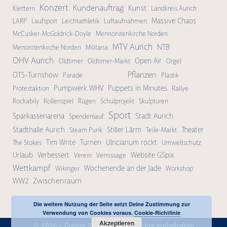
Konzert
Kundenauftrag
Kunst
Klettern
Landkreis Aurich
Massive Chaos
LARP
Laufsport
Leichtathletik
Luftaufnahmen
McCusker-McGoldrick-Doyle
Mennonitenkirche Norden
MTV Aurich
NTB
Menonitenkirche Norden
Militaria
OHV Aurich
Open Air
Oldtimer
Oldtimer-Markt
Orgel
Pflanzen
OTS-Turnshow
Parade
Plastik
Pumpwerk WHV
Puppets in Minutes
Protestaktion
Rallye
Rockabily
Rollenspiel
Rügen
Schulprojekt
Skulpturen
Sport
Sparkassenarena
Stadt Aurich
Spendenlauf
Stadthalle Aurich
Stiller Lärm
Theater
Steam Punk
Teile-Markt
Tim Write
Turnen
Ulricianum rockt
The Stokes
Umweltschutz
Urlaub
Verbessert
Website GSpix
Verein
Vernissage
Wettkampf
Wochenende an der Jade
Wikinger
Workshop
Zwischenraum
WW2
Die weitere Nutzung der Seite setzt Deine Zustimmung zur
Verwendung von Cookies voraus.
Cookie-Richtlinie
Akzeptieren
© 2026 -
Gunter Schmidt
| Alle Rechte vorbehalten