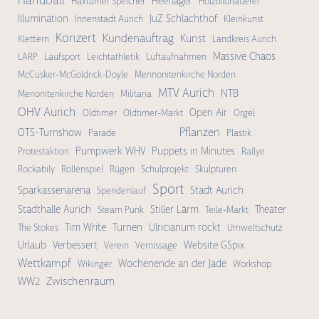
Handball
Heerlager
Haxtumer Speicher
Holzbildhauerei
Illumination
JuZ Schlachthof
Innenstadt Aurich
Kleinkunst
Konzert
Kundenauftrag
Kunst
Klettern
Landkreis Aurich
Massive Chaos
LARP
Laufsport
Leichtathletik
Luftaufnahmen
McCusker-McGoldrick-Doyle
Mennonitenkirche Norden
MTV Aurich
NTB
Menonitenkirche Norden
Militaria
OHV Aurich
Open Air
Oldtimer
Oldtimer-Markt
Orgel
Pflanzen
OTS-Turnshow
Parade
Plastik
Pumpwerk WHV
Puppets in Minutes
Protestaktion
Rallye
Rockabily
Rollenspiel
Rügen
Schulprojekt
Skulpturen
Sport
Sparkassenarena
Stadt Aurich
Spendenlauf
Stadthalle Aurich
Stiller Lärm
Theater
Steam Punk
Teile-Markt
Tim Write
Turnen
Ulricianum rockt
The Stokes
Umweltschutz
Urlaub
Verbessert
Website GSpix
Verein
Vernissage
Wettkampf
Wochenende an der Jade
Wikinger
Workshop
Zwischenraum
WW2