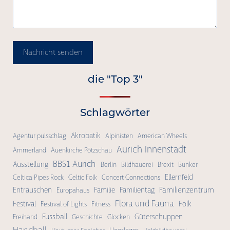
Nachricht senden
die "Top 3"
Schlagwörter
Akrobatik
Agentur pulsschlag
Alpinisten
American Wheels
Aurich Innenstadt
Ammerland
Auenkirche Pötzschau
BBS1 Aurich
Ausstellung
Berlin
Bildhauerei
Brexit
Bunker
Ellernfeld
Celtica Pipes Rock
Celtic Folk
Concert Connections
Familienzentrum
Entrauschen
Familie
Familientag
Europahaus
Flora und Fauna
Festival
Folk
Festival of Lights
Fitness
Fussball
Güterschuppen
Freihand
Geschichte
Glocken