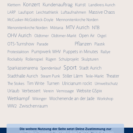
Konzert
Kundenauftrag
Kunst
Klettern
Landkreis Aurich
Massive Chaos
LARP
Laufsport
Leichtathletik
Luftaufnahmen
McCusker-McGoldrick-Doyle
Mennonitenkirche Norden
MTV Aurich
NTB
Menonitenkirche Norden
Militaria
OHV Aurich
Open Air
Oldtimer
Oldtimer-Markt
Orgel
Pflanzen
OTS-Turnshow
Parade
Plastik
Pumpwerk WHV
Puppets in Minutes
Protestaktion
Rallye
Rockabily
Rollenspiel
Rügen
Schulprojekt
Skulpturen
Sport
Sparkassenarena
Stadt Aurich
Spendenlauf
Stadthalle Aurich
Stiller Lärm
Theater
Steam Punk
Teile-Markt
Tim Write
Turnen
Ulricianum rockt
The Stokes
Umweltschutz
Urlaub
Verbessert
Website GSpix
Verein
Vernissage
Wettkampf
Wochenende an der Jade
Wikinger
Workshop
Zwischenraum
WW2
Die weitere Nutzung der Seite setzt Deine Zustimmung zur
© 2026 -
Gunter Schmidt
| Alle Rechte vorbehalten