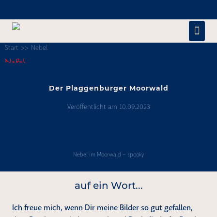
Zum
Inhalt
Men
springen
Start
>>
Nebel
Scha
Nebel
Der Plaggenburger Moorwald
Veröffentlicht am
10.09.2023
Der
Plaggenburger
Nebel im Moorwald – spooky
Moorwald
auf ein Wort...
Ich freue mich, wenn Dir meine Bilder so gut gefallen,