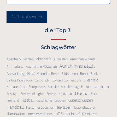
Nachricht senden
die "Top 3"
Schlagwörter
Akrobatik
Agentur pulsschlag
Alpinisten
American Wheels
Aurich Innenstadt
Ammerland
Auenkirche Pötzschau
BBS1 Aurich
Ausstellung
Berlin
Bildhauerei
Brexit
Bunker
Ellernfeld
Celtica Pipes Rock
Celtic Folk
Concert Connections
Familienzentrum
Entrauschen
Familie
Familientag
Europahaus
Flora und Fauna
Festival
Folk
Festival of Lights
Fitness
Fussball
Güterschuppen
Freihand
Geschichte
Glocken
Handball
Heerlager
Haxtumer Speicher
Holzbildhauerei
Illumination
JuZ Schlachthof
Innenstadt Aurich
Kleinkunst