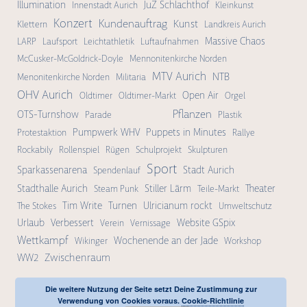
Illumination
JuZ Schlachthof
Innenstadt Aurich
Kleinkunst
Konzert
Kundenauftrag
Kunst
Klettern
Landkreis Aurich
Massive Chaos
LARP
Laufsport
Leichtathletik
Luftaufnahmen
McCusker-McGoldrick-Doyle
Mennonitenkirche Norden
MTV Aurich
NTB
Menonitenkirche Norden
Militaria
OHV Aurich
Open Air
Oldtimer
Oldtimer-Markt
Orgel
Pflanzen
OTS-Turnshow
Parade
Plastik
Pumpwerk WHV
Puppets in Minutes
Protestaktion
Rallye
Rockabily
Rollenspiel
Rügen
Schulprojekt
Skulpturen
Sport
Sparkassenarena
Stadt Aurich
Spendenlauf
Stadthalle Aurich
Stiller Lärm
Theater
Steam Punk
Teile-Markt
Tim Write
Turnen
Ulricianum rockt
The Stokes
Umweltschutz
Urlaub
Verbessert
Website GSpix
Verein
Vernissage
Wettkampf
Wochenende an der Jade
Wikinger
Workshop
Zwischenraum
WW2
Die weitere Nutzung der Seite setzt Deine Zustimmung zur
Verwendung von Cookies voraus.
Cookie-Richtlinie