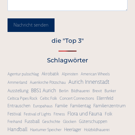
Nachricht senden
die "Top 3"
Schlagwörter
Akrobatik
Agentur pulsschlag
Alpinisten
American Wheels
Aurich Innenstadt
Ammerland
Auenkirche Pötzschau
BBS1 Aurich
Ausstellung
Berlin
Bildhauerei
Brexit
Bunker
Ellernfeld
Celtica Pipes Rock
Celtic Folk
Concert Connections
Familienzentrum
Entrauschen
Familie
Familientag
Europahaus
Flora und Fauna
Festival
Folk
Festival of Lights
Fitness
Fussball
Güterschuppen
Freihand
Geschichte
Glocken
Handball
Heerlager
Haxtumer Speicher
Holzbildhauerei