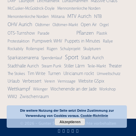
Massive Chaos
LARP
Laufsport
Leichtathletik
Luftaufnahmen
McCusker-McGoldrick-Doyle
Mennonitenkirche Norden
MTV Aurich
NTB
Menonitenkirche Norden
Militaria
OHV Aurich
Open Air
Oldtimer
Oldtimer-Markt
Orgel
Pflanzen
OTS-Turnshow
Parade
Plastik
Pumpwerk WHV
Puppets in Minutes
Protestaktion
Rallye
Rockabily
Rollenspiel
Rügen
Schulprojekt
Skulpturen
Sport
Sparkassenarena
Stadt Aurich
Spendenlauf
Stadthalle Aurich
Stiller Lärm
Theater
Steam Punk
Teile-Markt
Tim Write
Turnen
Ulricianum rockt
The Stokes
Umweltschutz
Urlaub
Verbessert
Website GSpix
Verein
Vernissage
Wettkampf
Wochenende an der Jade
Wikinger
Workshop
Zwischenraum
WW2
Die weitere Nutzung der Seite setzt Deine Zustimmung zur
Verwendung von Cookies voraus.
Cookie-Richtlinie
Akzeptieren
© 2026 -
Gunter Schmidt
| Alle Rechte vorbehalten