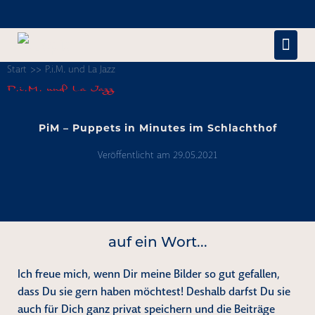
Zum
Inhalt
Men
springen
Start
>>
P.i.M. und La Jazz
Scha
P.i.M. und La Jazz
PiM – Puppets in Minutes im Schlachthof
Veröffentlicht am
29.05.2021
PiM
–
Puppets
auf ein Wort...
in
Ich freue mich, wenn Dir meine Bilder so gut gefallen,
dass Du sie gern haben möchtest! Deshalb darfst Du sie
Minutes
auch für Dich ganz privat speichern und die Beiträge