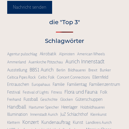
Nachricht senden
die "Top 3"
Schlagwörter
Akrobatik
Agentur pulsschlag
Alpinisten
American Wheels
Aurich Innenstadt
Ammerland
Auenkirche Pötzschau
BBS1 Aurich
Ausstellung
Berlin
Bildhauerei
Brexit
Bunker
Ellernfeld
Celtica Pipes Rock
Celtic Folk
Concert Connections
Familienzentrum
Entrauschen
Familie
Familientag
Europahaus
Flora und Fauna
Festival
Folk
Festival of Lights
Fitness
Fussball
Güterschuppen
Freihand
Geschichte
Glocken
Handball
Heerlager
Haxtumer Speicher
Holzbildhauerei
Illumination
JuZ Schlachthof
Innenstadt Aurich
Kleinkunst
Konzert
Kundenauftrag
Kunst
Klettern
Landkreis Aurich