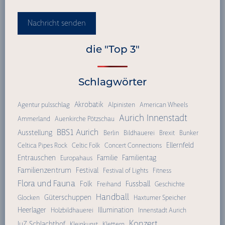
Nachricht senden
die "Top 3"
Schlagwörter
Akrobatik
Agentur pulsschlag
Alpinisten
American Wheels
Aurich Innenstadt
Ammerland
Auenkirche Pötzschau
BBS1 Aurich
Ausstellung
Berlin
Bildhauerei
Brexit
Bunker
Ellernfeld
Celtica Pipes Rock
Celtic Folk
Concert Connections
Entrauschen
Familie
Familientag
Europahaus
Familienzentrum
Festival
Festival of Lights
Fitness
Flora und Fauna
Fussball
Folk
Freihand
Geschichte
Handball
Güterschuppen
Glocken
Haxtumer Speicher
Heerlager
Illumination
Holzbildhauerei
Innenstadt Aurich
Konzert
JuZ Schlachthof
Kleinkunst
Klettern