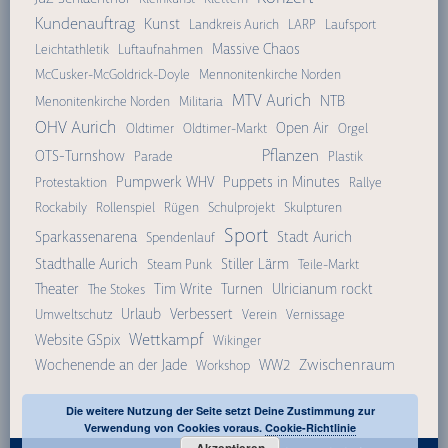
Kundenauftrag
Kunst
Landkreis Aurich
LARP
Laufsport
Massive Chaos
Leichtathletik
Luftaufnahmen
McCusker-McGoldrick-Doyle
Mennonitenkirche Norden
MTV Aurich
NTB
Menonitenkirche Norden
Militaria
OHV Aurich
Open Air
Oldtimer
Oldtimer-Markt
Orgel
Pflanzen
OTS-Turnshow
Parade
Plastik
Pumpwerk WHV
Puppets in Minutes
Protestaktion
Rallye
Rockabily
Rollenspiel
Rügen
Schulprojekt
Skulpturen
Sport
Sparkassenarena
Stadt Aurich
Spendenlauf
Stadthalle Aurich
Stiller Lärm
Steam Punk
Teile-Markt
Theater
Tim Write
Turnen
Ulricianum rockt
The Stokes
Urlaub
Verbessert
Umweltschutz
Verein
Vernissage
Wettkampf
Website GSpix
Wikinger
Zwischenraum
Wochenende an der Jade
WW2
Workshop
Die weitere Nutzung der Seite setzt Deine Zustimmung zur
Verwendung von Cookies voraus.
Cookie-Richtlinie