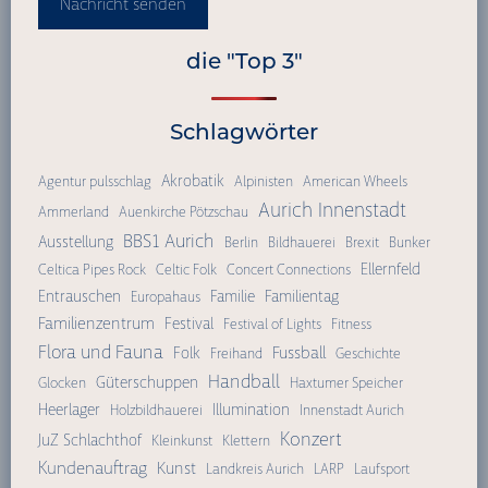
Nachricht senden
die "Top 3"
Schlagwörter
Akrobatik
Agentur pulsschlag
Alpinisten
American Wheels
Aurich Innenstadt
Ammerland
Auenkirche Pötzschau
BBS1 Aurich
Ausstellung
Berlin
Bildhauerei
Brexit
Bunker
Ellernfeld
Celtica Pipes Rock
Celtic Folk
Concert Connections
Entrauschen
Familie
Familientag
Europahaus
Familienzentrum
Festival
Festival of Lights
Fitness
Flora und Fauna
Fussball
Folk
Freihand
Geschichte
Handball
Güterschuppen
Glocken
Haxtumer Speicher
Heerlager
Illumination
Holzbildhauerei
Innenstadt Aurich
Konzert
JuZ Schlachthof
Kleinkunst
Klettern
Kundenauftrag
Kunst
Landkreis Aurich
LARP
Laufsport