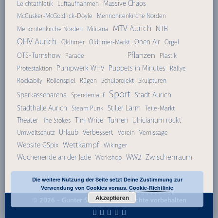
Massive Chaos
Leichtathletik
Luftaufnahmen
McCusker-McGoldrick-Doyle
Mennonitenkirche Norden
MTV Aurich
NTB
Menonitenkirche Norden
Militaria
OHV Aurich
Open Air
Oldtimer
Oldtimer-Markt
Orgel
Pflanzen
OTS-Turnshow
Parade
Plastik
Pumpwerk WHV
Puppets in Minutes
Protestaktion
Rallye
Rockabily
Rollenspiel
Rügen
Schulprojekt
Skulpturen
Sport
Sparkassenarena
Stadt Aurich
Spendenlauf
Stadthalle Aurich
Stiller Lärm
Steam Punk
Teile-Markt
Theater
Tim Write
Turnen
Ulricianum rockt
The Stokes
Urlaub
Verbessert
Umweltschutz
Verein
Vernissage
Wettkampf
Website GSpix
Wikinger
Zwischenraum
Wochenende an der Jade
WW2
Workshop
Die weitere Nutzung der Seite setzt Deine Zustimmung zur
Verwendung von Cookies voraus.
Cookie-Richtlinie
Akzeptieren
© 2026 -
Gunter Schmidt
| Alle Rechte vorbehalten