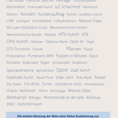
Handball
Heerlager
Haxtumer Speicher
Holzbildhauerei
Illumination
JuZ Schlachthof
Innenstadt Aurich
Kleinkunst
Konzert
Kundenauftrag
Kunst
Klettern
Landkreis Aurich
Massive Chaos
LARP
Laufsport
Leichtathletik
Luftaufnahmen
McCusker-McGoldrick-Doyle
Mennonitenkirche Norden
MTV Aurich
NTB
Menonitenkirche Norden
Militaria
OHV Aurich
Open Air
Oldtimer
Oldtimer-Markt
Orgel
Pflanzen
OTS-Turnshow
Parade
Plastik
Pumpwerk WHV
Puppets in Minutes
Protestaktion
Rallye
Rockabily
Rollenspiel
Rügen
Schulprojekt
Skulpturen
Sport
Sparkassenarena
Stadt Aurich
Spendenlauf
Stadthalle Aurich
Stiller Lärm
Theater
Steam Punk
Teile-Markt
Tim Write
Turnen
Ulricianum rockt
The Stokes
Umweltschutz
Urlaub
Verbessert
Website GSpix
Verein
Vernissage
Wettkampf
Wochenende an der Jade
Wikinger
Workshop
Zwischenraum
WW2
Die weitere Nutzung der Seite setzt Deine Zustimmung zur