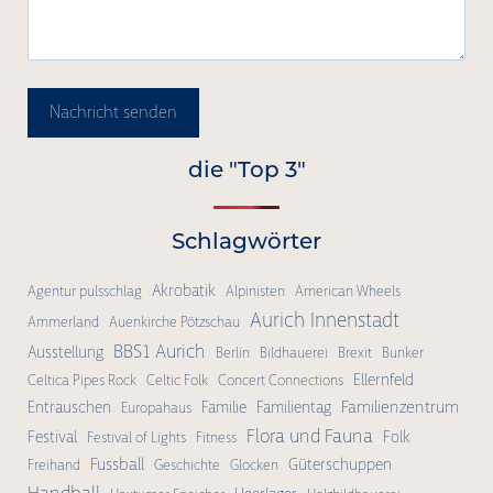
Nachricht senden
die "Top 3"
Schlagwörter
Akrobatik
Agentur pulsschlag
Alpinisten
American Wheels
Aurich Innenstadt
Ammerland
Auenkirche Pötzschau
BBS1 Aurich
Ausstellung
Berlin
Bildhauerei
Brexit
Bunker
Ellernfeld
Celtica Pipes Rock
Celtic Folk
Concert Connections
Familienzentrum
Entrauschen
Familie
Familientag
Europahaus
Flora und Fauna
Festival
Folk
Festival of Lights
Fitness
Fussball
Güterschuppen
Freihand
Geschichte
Glocken