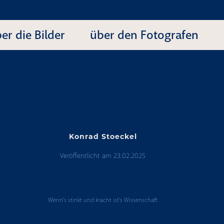
er die Bilder
über den Fotografen
Konrad Stoeckel
Veröffentlicht am
23.02.2025
Konrad
Stoeckel
Wenn’s stinkt und kracht ist’s Wissenschaft