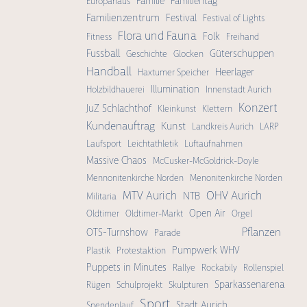
Familie
Familientag
Europahaus
Familienzentrum
Festival
Festival of Lights
Flora und Fauna
Folk
Fitness
Freihand
Fussball
Güterschuppen
Geschichte
Glocken
Handball
Heerlager
Haxtumer Speicher
Illumination
Holzbildhauerei
Innenstadt Aurich
Konzert
JuZ Schlachthof
Kleinkunst
Klettern
Kundenauftrag
Kunst
Landkreis Aurich
LARP
Laufsport
Leichtathletik
Luftaufnahmen
Massive Chaos
McCusker-McGoldrick-Doyle
Mennonitenkirche Norden
Menonitenkirche Norden
OHV Aurich
MTV Aurich
NTB
Militaria
Open Air
Oldtimer
Oldtimer-Markt
Orgel
Pflanzen
OTS-Turnshow
Parade
Pumpwerk WHV
Plastik
Protestaktion
Puppets in Minutes
Rallye
Rockabily
Rollenspiel
Sparkassenarena
Rügen
Schulprojekt
Skulpturen
Sport
Stadt Aurich
Spendenlauf