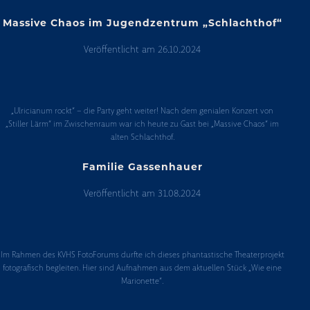
Massive Chaos im Jugendzentrum „Schlachthof“
Veröffentlicht am
26.10.2024
Massive
Chaos
„Ulricianum rockt“ – die Party geht weiter! Nach dem genialen Konzert von
im
„Stiller Lärm“ im Zwischenraum war ich heute zu Gast bei „Massive Chaos“ im
Jugendzentrum
alten Schlachthof.
„Schlachthof“
Familie Gassenhauer
Veröffentlicht am
31.08.2024
Familie
Gassenhauer
Im Rahmen des KVHS FotoForums durfte ich dieses phantastische Theaterprojekt
fotografisch begleiten. Hier sind Aufnahmen aus dem aktuellen Stück „Wie eine
Marionette“.