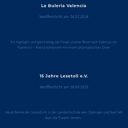
La Buleria Valencia
Veröffentlicht am
04.07.2024
La
Buleria
Ein Highlight und gleichzeitig das Finale unserer Reise nach Valencia: ein
Valencia
Flamenco – Abend kombiniert mit einem phantastischen Diner.
15 Jahre Lesetoll e.V.
Veröffentlicht am
16.09.2023
15
Jahre
Heute feierte der Lesetoll e.V. in der Lambertischule sein 15jähriges und Axel ließ
Lesetoll
dazu die Puppen tanzen…
e.V.