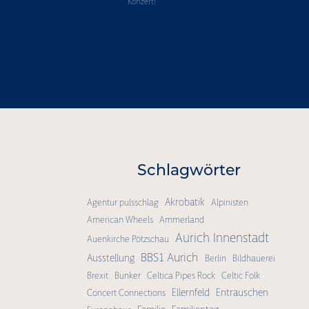
Konzert!
"
Schlagwörter
Akrobatik
Agentur pulsschlag
Alpinisten
American Wheels
Ammerland
Aurich Innenstadt
Auenkirche Pötzschau
BBS1 Aurich
Ausstellung
Berlin
Bildhauerei
Brexit
Bunker
Celtica Pipes Rock
Celtic Folk
Ellernfeld
Entrauschen
Concert Connections