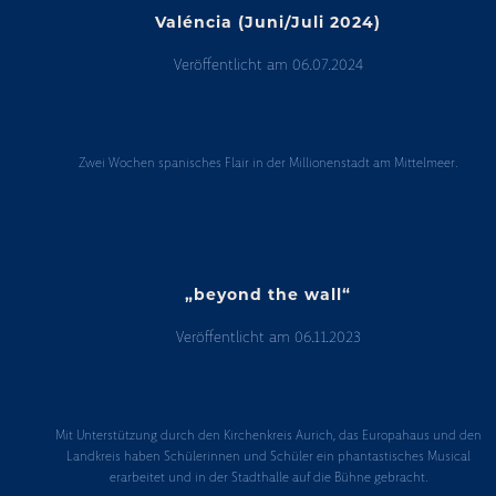
Valéncia (Juni/Juli 2024)
Veröffentlicht am
06.07.2024
Valéncia
(Juni/Juli
Zwei Wochen spanisches Flair in der Millionenstadt am Mittelmeer.
2024)
„beyond the wall“
Veröffentlicht am
06.11.2023
„beyond
the
Mit Unterstützung durch den Kirchenkreis Aurich, das Europahaus und den
wall“
Landkreis haben Schülerinnen und Schüler ein phantastisches Musical
erarbeitet und in der Stadthalle auf die Bühne gebracht.