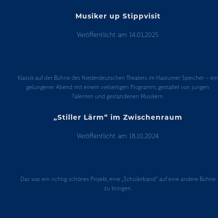
Kopp“
Musiker up Stippvisit
Veröffentlicht am
14.01.2025
Musiker
up
Klassik auf der Bühne des Niederdeutschen Theaters im Haxtumer Speicher – ei
Stippvisit
gelungener Abend mit einem vielseitigen Programm, gestaltet von jungen
Talenten und gestandenen Musikern.
„Stiller Lärm“ im Zwischenraum
Veröffentlicht am
18.10.2024
„Stiller
Lärm“
Das war ein richtig schönes Projekt, eine „Schülerband“ auf eine andere Bühne
im
zu bringen.
Zwischenraum