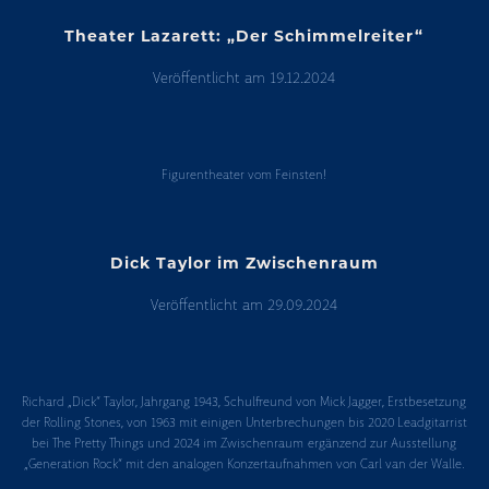
Theater Lazarett: „Der Schimmelreiter“
Veröffentlicht am
19.12.2024
Theater
Lazarett:
n
Figurentheater vom Feinsten!
„Der
Schimmelreiter“
Dick Taylor im Zwischenraum
Veröffentlicht am
29.09.2024
Dick
Taylor
Richard „Dick“ Taylor, Jahrgang 1943, Schulfreund von Mick Jagger, Erstbesetzung
im
der Rolling Stones, von 1963 mit einigen Unterbrechungen bis 2020 Leadgitarrist
Zwischenraum
bei The Pretty Things und 2024 im Zwischenraum ergänzend zur Ausstellung
„Generation Rock“ mit den analogen Konzertaufnahmen von Carl van der Walle.