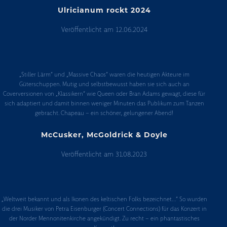
Ulricianum rockt 2024
Veröffentlicht am
12.06.2024
Ulricianum
rockt
„Stiller Lärm“ und „Massive Chaos“ waren die heutigen Akteure im
2024
Güterschuppen. Mutig und selbstbewusst haben sie sich auch an
Coverversionen von „Klassikern“ wie Queen oder Bran Adams gewagt, diese für
sich adaptiert und damit binnen weniger Minuten das Publikum zum Tanzen
gebracht. Chapeau – ein schöner, gelungener Abend!
McCusker, McGoldrick & Doyle
Veröffentlicht am
31.08.2023
McCusker,
McGoldrick
„Weltweit bekannt und als Ikonen des keltischen Folks bezeichnet…“ So wurden
&
die drei Musiker von Petra Eisenburger (Concert Connections) für das Konzert in
Doyle
der Norder Mennonitenkirche angekündigt. Zu recht – ein phantastisches